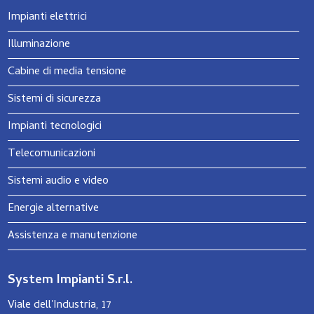
k
n
s
d
Impianti elettrici
t
i
Illuminazione
Cabine di media tensione
Sistemi di sicurezza
Impianti tecnologici
Telecomunicazioni
Sistemi audio e video
Energie alternative
Assistenza e manutenzione
System Impianti S.r.l.
Viale dell'Industria, 17